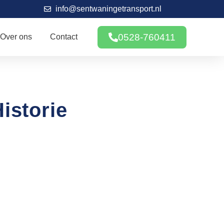
info@sentwaningetransport.nl
0528-760411
Over ons
Contact
istorie