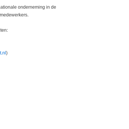
nationale onderneming in de
0 medewerkers.
ten:
.nl
)